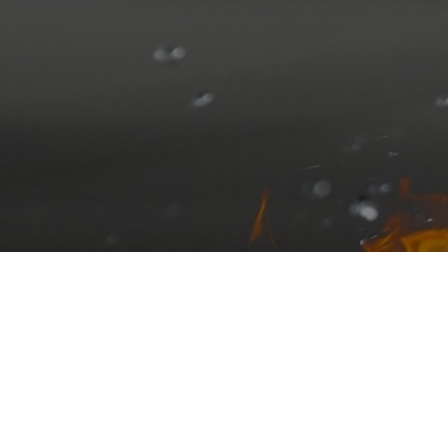
Поможем сни
при монтаже