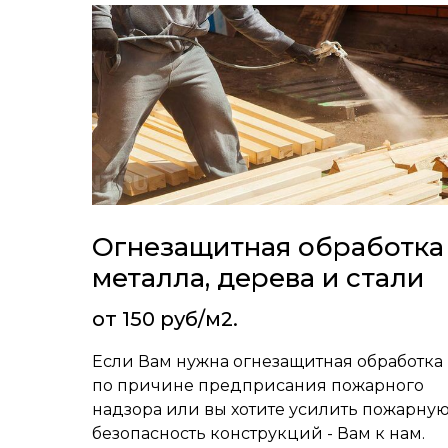
охранных си
Выезжаем и консультируем на объ
лет.
Проектируем, устанавливаем и о
Огнезащитная обработка
металла, дерева и стали
Узнать стоимость
от 150 руб/м2.
Если Вам нужна огнезащитная обработка
по причине предприсания пожарного
надзора или вы хотите усилить пожарну
безопасность конструкций - Вам к нам.